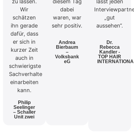
zu lassen.
diesem Tag
lässt jeden
Wir
dabei
Interviewpartn
schätzen
waren, war
„gut
ihn gerade
sehr positiv.
aussehen“.
dafür, dass
er sich in
Andrea
Dr.
Bierbaum
Rebecca
kurzer Zeit
–
Kandler -
Volksbank
TOP HAIR
auch in
eG
INTERNATIONA
schwierigste
Sachverhalte
einarbeiten
kann.
Philip
Seelinger
– Schaller
Unit zwei