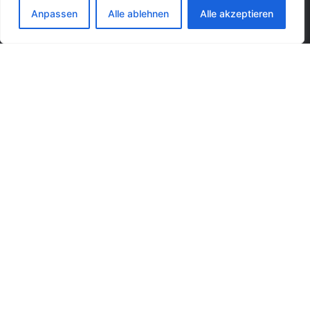
+49 (0)30 39711636
Anpassen
Alle ablehnen
Alle akzeptieren
Berlin
LinkedIn
YouTube
Google