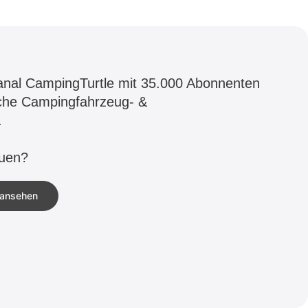
nal CampingTurtle mit 35.000 Abonnenten
iche Campingfahrzeug- &
.
auen?
 ansehen