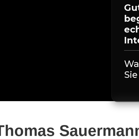
Gu
be
ec
Int
Was
Sie
Thomas Sauerman