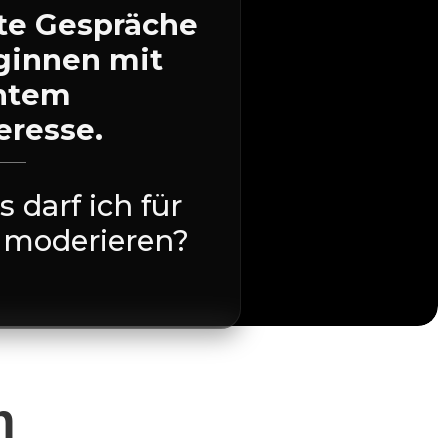
te Gespräche
ginnen mit
htem
eresse.
 darf ich für
 moderieren?
n